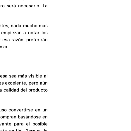
ro será necesario. La
entes, nada mucho más
s empiezan a notar los
 esa razón, preferirán
nza.
esa sea más visible al
es excelente, pero aún
a calidad del producto
luso convertirse en un
 compran basándose en
ante para el posible
ta es fiel. Porque, la