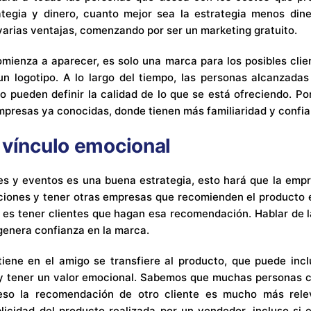
tegia y dinero, cuanto mejor sea la estrategia menos dine
arias ventajas, comenzando por ser un marketing gratuito.
mienza a aparecer, es solo una marca para los posibles cli
n logotipo. A lo largo del tiempo, las personas alcanzada
o pueden definir la calidad de lo que se está ofreciendo. Por
mpresas ya conocidas, donde tienen más familiaridad y confia
 vínculo emocional
es y eventos es una buena estrategia, esto hará que la empr
ciones y tener otras empresas que recomienden el producto 
 es tener clientes que hagan esa recomendación. Hablar de l
 genera confianza en la marca.
iene en el amigo se transfiere al producto, que puede inc
s y tener un valor emocional. Sabemos que muchas personas
eso la recomendación de otro cliente es mucho más relev
icidad del producto realizada por un vendedor, incluso si es