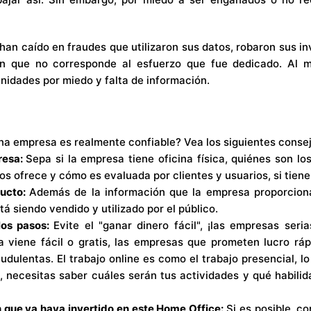
han caído en fraudes que utilizaron sus datos, robaron sus in
n que no corresponde al esfuerzo que fue dedicado. Al 
nidades por miedo y falta de inform
ación.
na empresa es realmente confiable? Vea los siguientes consej
resa:
Sepa si la empresa tiene oficina física, quiénes son lo
ios ofrece y cómo es evaluada por clientes y usuarios, si tien
ucto:
Además de la información que la empresa proporcio
á siendo vendido y utilizado por el público.
los pasos:
Evite el "ganar dinero fácil", ¡las empresas seri
 viene fácil o gratis, las empresas que prometen lucro ráp
audulentas. El trabajo online es como el trabajo presencial, l
, necesitas saber cuáles serán tus actividades y qué habili
 que ya haya invertido en este Home Office:
Si es posible, c