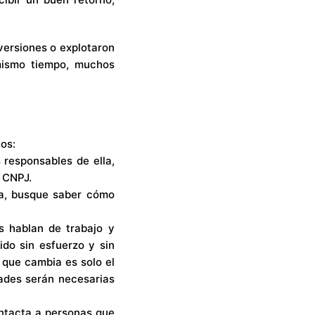
versiones o explotaron
mismo tiempo, muchos
os:
s responsables de ella,
e CNPJ.
na, busque saber cómo
as hablan de trabajo y
ido sin esfuerzo y sin
o que cambia es solo el
dades serán necesarias
ontacta a personas que