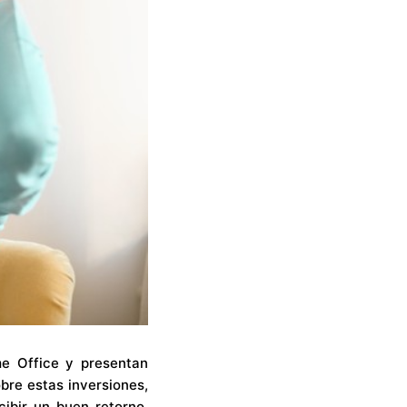
me Office y presentan
bre estas inversiones,
cibir un buen retorno,