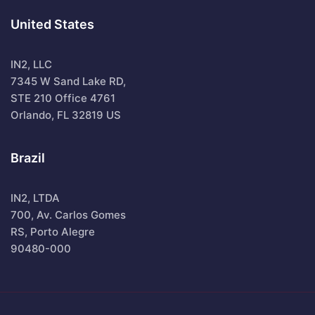
United States
IN2, LLC
7345 W Sand Lake RD,
STE 210 Office 4761
Orlando, FL 32819 US
Brazil
IN2, LTDA
700, Av. Carlos Gomes
RS, Porto Alegre
90480-000