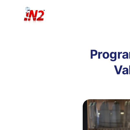
Progra
Va